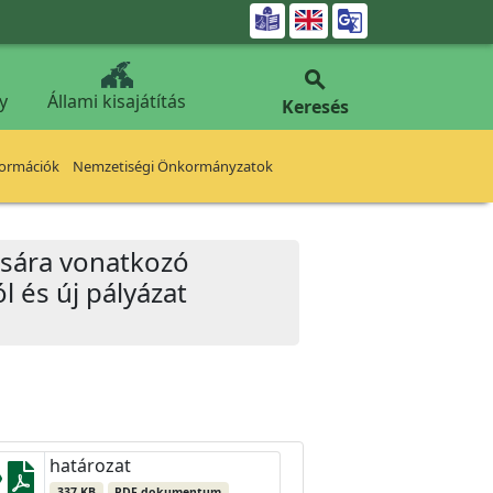


y
Állami kisajátítás
Keresés
formációk
Nemzetiségi Önkormányzatok
dására vonatkozó
 és új pályázat
határozat
337 KB
PDF dokumentum