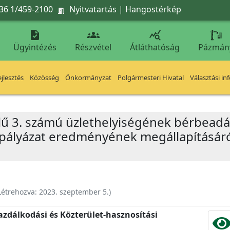
36 1/459-2100
Nyitvatartás
|
Hangostérkép




Ügyintézés
Részvétel
Átláthatóság
Pázmán
jlesztés
Közösség
Önkormányzat
Polgármesteri Hivatal
Választási in
J jelű 3. számú üzlethelyiségének bérbea
 pályázat eredményének megállapításáról
Létrehozva:
2023. szeptember 5.
)
zdálkodási és Közterület-hasznosítási