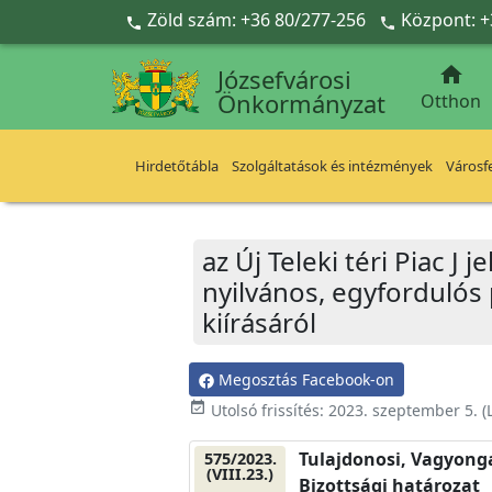
Ugrás a fő tartalomra
Zöld szám: +36 80/277-256
Központ: +



Józsefvárosi
Önkormányzat
Otthon
Hirdetőtábla
Szolgáltatások és intézmények
Városfe
az Új Teleki téri Piac 
nyilvános, egyfordulós
kiírásáról
Megosztás Facebook-on
event_available
Utolsó frissítés:
2023. szeptember 5.
(
Tulajdonosi, Vagyonga
575/2023.
(VIII.23.)
Bizottsági határozat