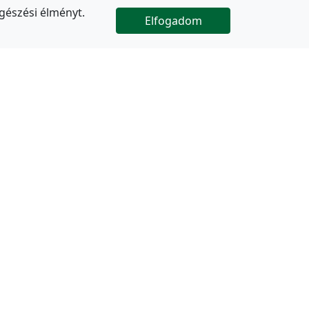
gészési élményt.
Elfogadom

Az oldal folytatódik