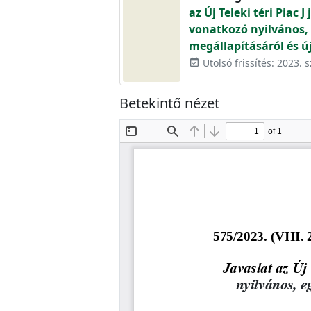
az Új Teleki téri Piac
vonatkozó nyilvános,
megállapításáról és új
Utolsó frissítés: 2023. 
event_available
Betekintő nézet