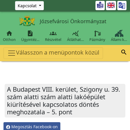
Ugrás a fő tartalomra

Kapcsolat
Józsefvárosi Önkormányzat




Otthon
Ügyintéz…
Részvétel
Átláthat…
Pázmány
Állami k…
Válasszon a menüpontok közül

A Budapest VIII. kerület, Szigony u. 39.
szám alatti szám alatti lakóépület
kiürítésével kapcsolatos döntés
meghozatala – 5. pont
Megosztás Facebook-on