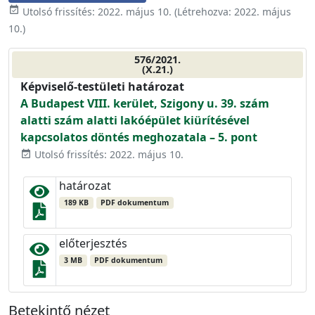
event_available
Utolsó frissítés:
2022. május 10.
(Létrehozva:
2022. május
10.
)
576/2021.
(X.21.)
Képviselő-testületi határozat
A Budapest VIII. kerület, Szigony u. 39. szám
alatti szám alatti lakóépület kiürítésével
kapcsolatos döntés meghozatala – 5. pont
Utolsó frissítés: 2022. május 10.
event_available
határozat
189 KB
PDF dokumentum
előterjesztés
3 MB
PDF dokumentum
Betekintő nézet