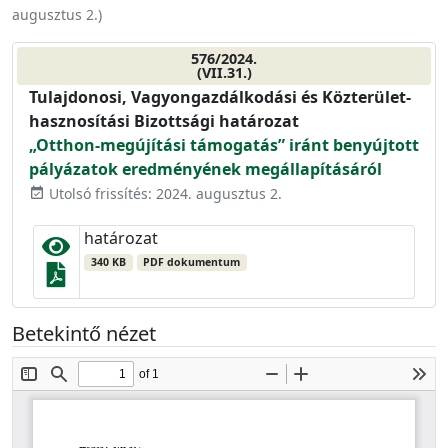
augusztus 2.
)
576/2024.
(VII.31.)
Tulajdonosi, Vagyongazdálkodási és Közterület-
hasznosítási Bizottsági határozat
„Otthon-megújítási támogatás” iránt benyújtott
pályázatok eredményének megállapításáról
Utolsó frissítés: 2024. augusztus 2.
event_available
határozat
340 KB
PDF dokumentum
Betekintő nézet