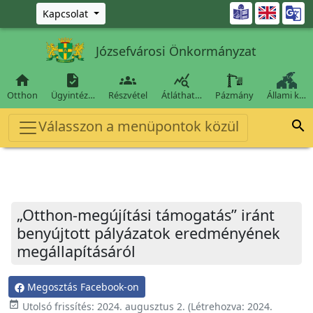
Ugrás a fő tartalomra

Kapcsolat
Józsefvárosi Önkormányzat




Otthon
Ügyintéz…
Részvétel
Átláthat…
Pázmány
Állami k…
Válasszon a menüpontok közül

„Otthon-megújítási támogatás” iránt
benyújtott pályázatok eredményének
megállapításáról
Megosztás Facebook-on
event_available
Utolsó frissítés:
2024. augusztus 2.
(Létrehozva:
2024.