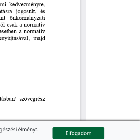
gészési élményt.
Elfogadom

Az oldal folytatódik