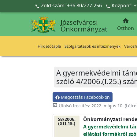
Ugrás a fő tartalomra
Zöld szám: +36 80/277-256
Központ: +



Józsefvárosi
Önkormányzat
Otthon
Hirdetőtábla
Szolgáltatások és intézmények
Városfe
A gyermekvédelmi támog
szóló 4/2006.(I.25.) s
Megosztás Facebook-on
event_available
Utolsó frissítés:
2022. május 10.
(Létr
Önkormányzati rende
58/2006.
(XII.15.)
A gyermekvédelmi tám
ellátási formákról szó