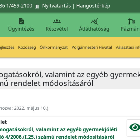
36 1/459-2100
Nyitvatartás
|
Hangostérkép




Ügyintézés
Részvétel
Átláthatóság
Pázmán
jlesztés
Közösség
Önkormányzat
Polgármesteri Hivatal
Választási in
atásokról, valamint az egyéb gyermekjó
zámú rendelet módosításáról
ehozva:
2022. május 10.
)
let
ogatásokról, valamint az egyéb gyermekjóléti
ló 4/2006.(I.25.) számú rendelet módosításáról