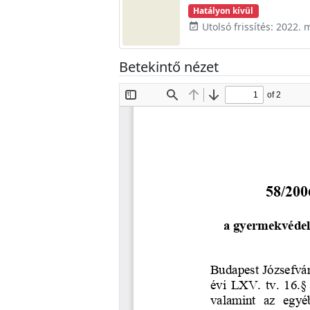
Hatályon kívül
Utolsó frissítés: 2022. 
event_available
Betekintő nézet