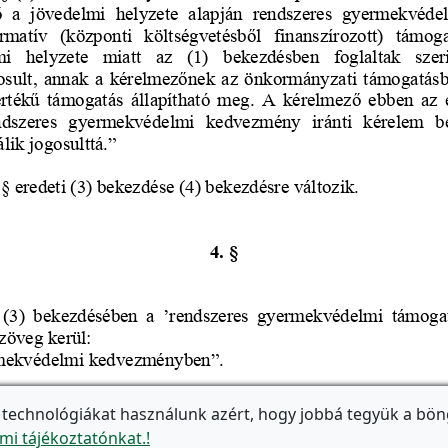
 technológiákat használunk azért, hogy jobbá tegyük a bön
mi tájékoztatónkat.!