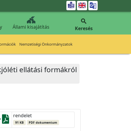


y
Állami kisajátítás
Keresés
formációk
Nemzetiségi Önkormányzatok
léti ellátási formákról
rendelet
91 KB
PDF dokumentum