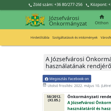
Ugrás a fő tartalomra
Zöld szám: +36 80/277-256
Központ: +



Józsefvárosi
Önkormányzat
Otthon
Hirdetőtábla
Szolgáltatások és intézmények
Városfe
A Józsefvárosi Önkormá
használatának rendjérő
Megosztás Facebook-on
event_available
Utolsó frissítés:
2022. május 10.
(Létr
Önkormányzati rende
58/2012.
(XI.05.)
A Józsefvárosi Önkor
használatáról és haszn