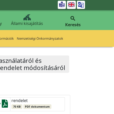


y
Állami kisajátítás
Keresés
formációk
Nemzetiségi Önkormányzatok
asználatáról és
 rendelet módosításáról
rendelet
70 KB
PDF dokumentum