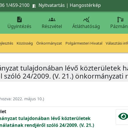
36 1/459-2100
Nyitvatartás
|
Hangostérkép




Ügyintézés
Részvétel
Átláthatóság
Pázmán
jlesztés
Közösség
Önkormányzat
Polgármesteri Hivatal
Választási in
nyzat tulajdonában lévő közterületek h
l szóló 24/2009. (V. 21.) önkormányzati
ehozva:
2022. május 10.
)
let
mányzat tulajdonában lévő közterületek
álatának rendjéről szóló 24/2009. (V. 21.)