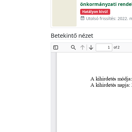
önkormányzati rendel
Hatályon kívül
Utolsó frissítés: 2022. 
event_available
Betekintő nézet