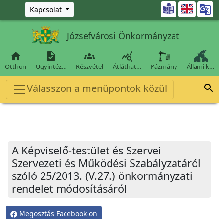
Ugrás a fő tartalomra

Kapcsolat
Józsefvárosi Önkormányzat




Otthon
Ügyintéz…
Részvétel
Átláthat…
Pázmány
Állami k…
Válasszon a menüpontok közül

A Képviselő-testület és Szervei
Szervezeti és Működési Szabályzatáról
szóló 25/2013. (V.27.) önkormányzati
rendelet módosításáról
Megosztás Facebook-on