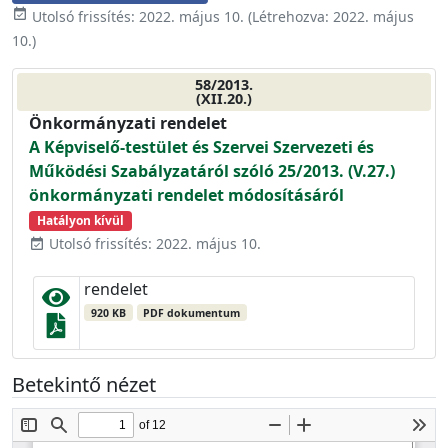
event_available
Utolsó frissítés:
2022. május 10.
(Létrehozva:
2022. május
10.
)
58/2013.
(XII.20.)
Önkormányzati rendelet
A Képviselő-testület és Szervei Szervezeti és
Működési Szabályzatáról szóló 25/2013. (V.27.)
önkormányzati rendelet módosításáról
Hatályon kívül
Utolsó frissítés: 2022. május 10.
event_available
rendelet
920 KB
PDF dokumentum
Betekintő nézet