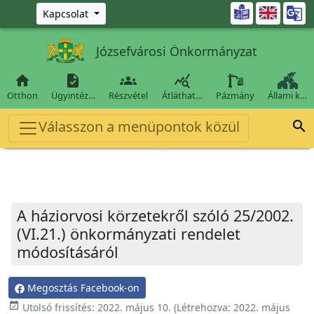
Ugrás a fő tartalomra

Kapcsolat
Józsefvárosi Önkormányzat




Otthon
Ügyintéz…
Részvétel
Átláthat…
Pázmány
Állami k…
Válasszon a menüpontok közül

A háziorvosi körzetekről szóló 25/2002.
(VI.21.) önkormányzati rendelet
módosításáról
Megosztás Facebook-on
event_available
Utolsó frissítés:
2022. május 10.
(Létrehozva:
2022. május