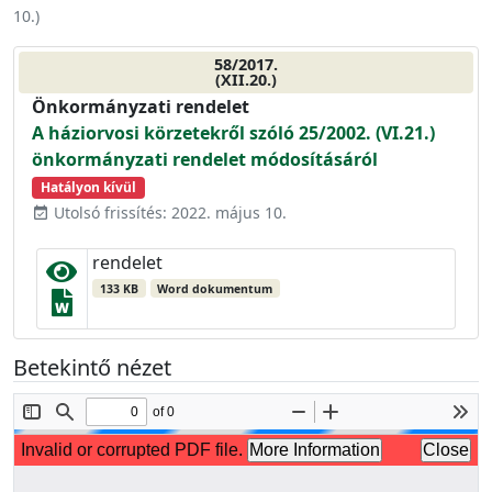
10.
)
58/2017.
(XII.20.)
Önkormányzati rendelet
A háziorvosi körzetekről szóló 25/2002. (VI.21.)
önkormányzati rendelet módosításáról
Hatályon kívül
Utolsó frissítés: 2022. május 10.
event_available
rendelet
133 KB
Word dokumentum
Betekintő nézet