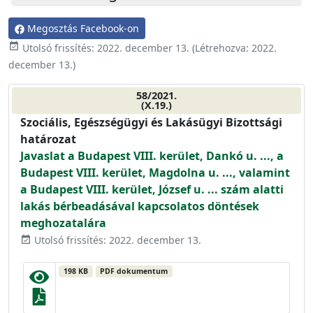
Megosztás Facebook-on
event_available
Utolsó frissítés:
2022. december 13.
(Létrehozva:
2022.
december 13.
)
58/2021.
(X.19.)
Szociális, Egészségügyi és Lakásügyi Bizottsági
határozat
Javaslat a Budapest VIII. kerület, Dankó u. ..., a
Budapest VIII. kerület, Magdolna u. ..., valamint
a Budapest VIII. kerület, József u. ... szám alatti
lakás bérbeadásával kapcsolatos döntések
meghozatalára
Utolsó frissítés: 2022. december 13.
event_available
198 KB
PDF dokumentum