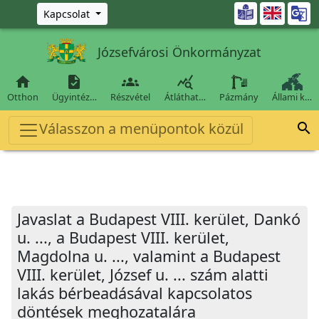
Ugrás a fő tartalomra

Kapcsolat
Józsefvárosi Önkormányzat




Otthon
Ügyintéz…
Részvétel
Átláthat…
Pázmány
Állami k…
Válasszon a menüpontok közül

Javaslat a Budapest VIII. kerület, Dankó
u. ..., a Budapest VIII. kerület,
Magdolna u. ..., valamint a Budapest
VIII. kerület, József u. ... szám alatti
lakás bérbeadásával kapcsolatos
döntések meghozatalára