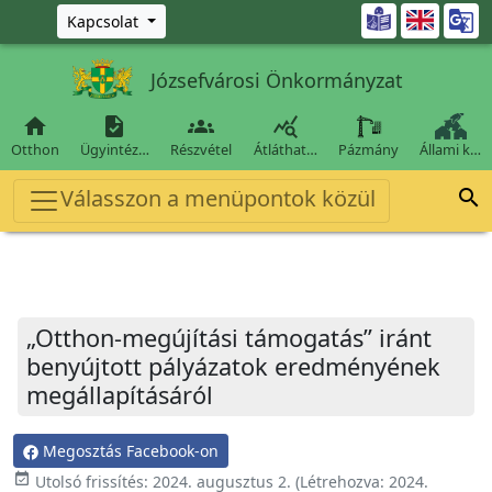
Ugrás a fő tartalomra

Kapcsolat
Józsefvárosi Önkormányzat




Otthon
Ügyintéz…
Részvétel
Átláthat…
Pázmány
Állami k…
Válasszon a menüpontok közül

„Otthon-megújítási támogatás” iránt
benyújtott pályázatok eredményének
megállapításáról
Megosztás Facebook-on
event_available
Utolsó frissítés:
2024. augusztus 2.
(Létrehozva:
2024.