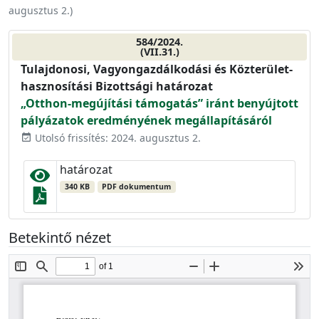
augusztus 2.
)
584/2024.
(VII.31.)
Tulajdonosi, Vagyongazdálkodási és Közterület-
hasznosítási Bizottsági határozat
„Otthon-megújítási támogatás” iránt benyújtott
pályázatok eredményének megállapításáról
Utolsó frissítés: 2024. augusztus 2.
event_available
határozat
340 KB
PDF dokumentum
Betekintő nézet