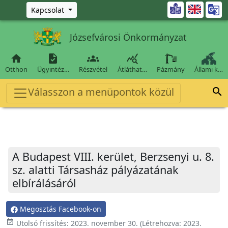
Ugrás a fő tartalomra

Kapcsolat
Józsefvárosi Önkormányzat




Otthon
Ügyintéz…
Részvétel
Átláthat…
Pázmány
Állami k…
Válasszon a menüpontok közül

A Budapest VIII. kerület, Berzsenyi u. 8.
sz. alatti Társasház pályázatának
elbírálásáról
Megosztás Facebook-on
event_available
Utolsó frissítés:
2023. november 30.
(Létrehozva:
2023.