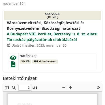
november 30.
)
585/2023.
(XI.20.)
Városüzemeltetési, Közösségfejlesztési és
Környezetvédelmi Bizottsági határozat
A Budapest VIII. kerület, Berzsenyi u. 8. sz. alatti
Társasház pályázatának elbírálásáról
Utolsó frissítés: 2023. november 30.
event_available
határozat
344 KB
PDF dokumentum
Betekintő nézet