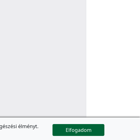
gészési élményt.
Elfogadom

Az oldal folytatódik