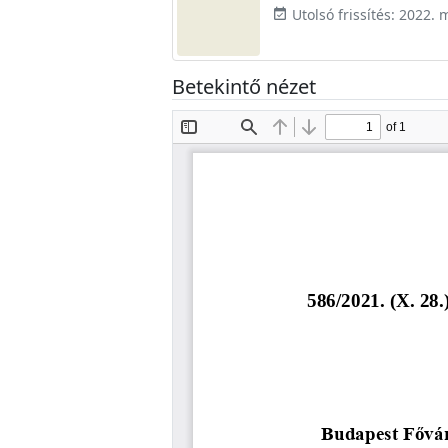
Utolsó frissítés: 2022. 
event_available
Betekintő nézet