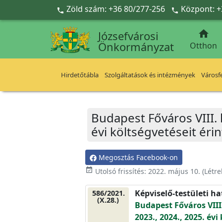
Ugrás a fő tartalomra
Zöld szám: +36 80/277-256
Központ: +



Józsefvárosi
Önkormányzat
Otthon
Hirdetőtábla
Szolgáltatások és intézmények
Városfe
Budapest Főváros VIII. 
évi költségvetéseit ér
Megosztás Facebook-on
event_available
Utolsó frissítés:
2022. május 10.
(Létr
Képviselő-testületi h
586/2021.
(X.28.)
Budapest Főváros VIII
2023., 2024., 2025. év