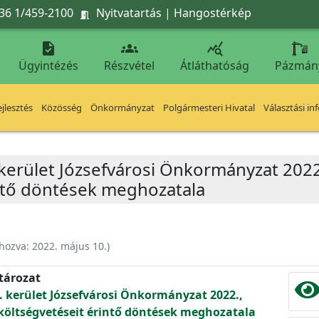
36 1/459-2100
Nyitvatartás
|
Hangostérkép




Ügyintézés
Részvétel
Átláthatóság
Pázmán
jlesztés
Közösség
Önkormányzat
Polgármesteri Hivatal
Választási in
kerület Józsefvárosi Önkormányzat 2022.
intő döntések meghozatala
ehozva:
2022. május 10.
)
atározat
. kerület Józsefvárosi Önkormányzat 2022.,
i költségvetéseit érintő döntések meghozatala