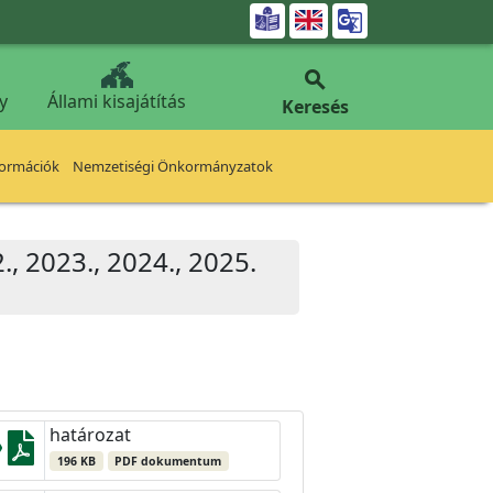


y
Állami kisajátítás
Keresés
formációk
Nemzetiségi Önkormányzatok
, 2023., 2024., 2025.
határozat
196 KB
PDF dokumentum