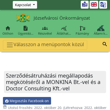
Ugrás a fő tartalomra

Kapcsolat
Józsefvárosi Önkormányzat




Otthon
Ügyintéz…
Részvétel
Átláthat…
Pázmány
Állami k…
Válasszon a menüpontok közül

Szerződésátruházási megállapodás
megkötéséről a MONKINA Bt.-vel és a
Doctor Consulting Kft.-vel
Megosztás Facebook-on
event_available
Utolsó frissítés:
2022. október 20.
(Létrehozva:
2022. október