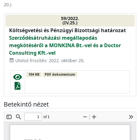
20.
)
59/2022.
(IV.25.)
Költségvetési és Pénzügyi Bizottsági határozat
Szerződésátruházási megállapodás
megkötéséről a MONKINA Bt.-vel és a Doctor
Consulting Kft.-vel
Utolsó frissítés: 2022. október 20.
event_available
104 KB
PDF dokumentum
Betekintő nézet