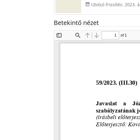
Utolsó frissítés: 2023. á
event_available
Betekintő nézet