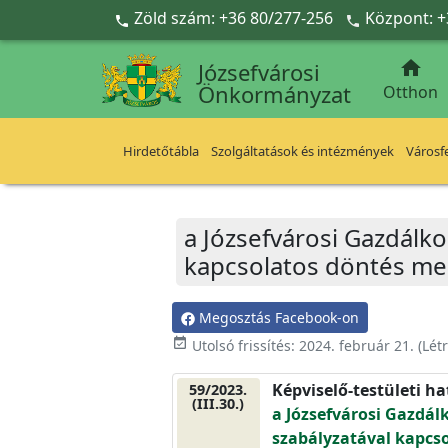
Ugrás a fő tartalomra
Zöld szám: +36 80/277-256
Központ: +



Józsefvárosi
Önkormányzat
Otthon
Hirdetőtábla
Szolgáltatások és intézmények
Városfe
a Józsefvárosi Gazdálko
kapcsolatos döntés me
Megosztás Facebook-on
event_available
Utolsó frissítés:
2024. február 21.
(Lét
Képviselő-testületi h
59/2023.
(III.30.)
a Józsefvárosi Gazdál
szabályzatával kapcs