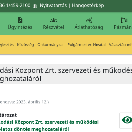
36 1/459-2100
Nyitvatartás
|
Hangostérkép




Ügyintézés
Részvétel
Átláthatóság
Pázmán
jlesztés
Közösség
Önkormányzat
Polgármesteri Hivatal
Választási in
dási Központ Zrt. szervezeti és működés
ghozataláról
rehozva:
2023. április 12.
)
atározat
kodási Központ Zrt. szervezeti és működési
olatos döntés meghozataláról