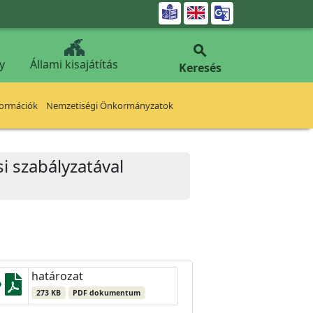


y
Állami kisajátítás
Keresés
formációk
Nemzetiségi Önkormányzatok
i szabályzatával
határozat
273 KB
PDF dokumentum