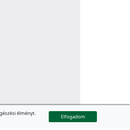
gészési élményt.
Elfogadom

Az oldal folytatódik