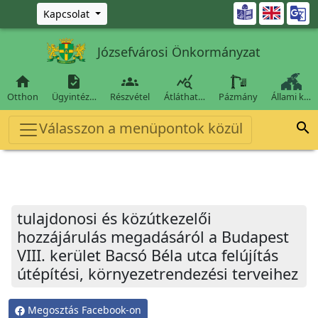
Ugrás a fő tartalomra

Kapcsolat
Józsefvárosi Önkormányzat




Otthon
Ügyintéz…
Részvétel
Átláthat…
Pázmány
Állami k…
Válasszon a menüpontok közül

tulajdonosi és közútkezelői
hozzájárulás megadásáról a Budapest
VIII. kerület Bacsó Béla utca felújítás
útépítési, környezetrendezési terveihez
Megosztás Facebook-on