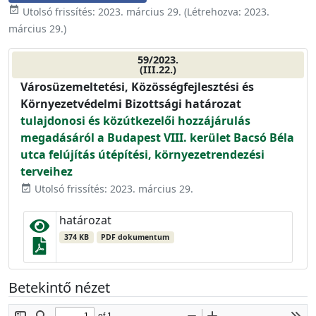
event_available
Utolsó frissítés:
2023. március 29.
(Létrehozva:
2023.
március 29.
)
59/2023.
(III.22.)
Városüzemeltetési, Közösségfejlesztési és
Környezetvédelmi Bizottsági határozat
tulajdonosi és közútkezelői hozzájárulás
megadásáról a Budapest VIII. kerület Bacsó Béla
utca felújítás útépítési, környezetrendezési
terveihez
Utolsó frissítés: 2023. március 29.
event_available
határozat
374 KB
PDF dokumentum
Betekintő nézet