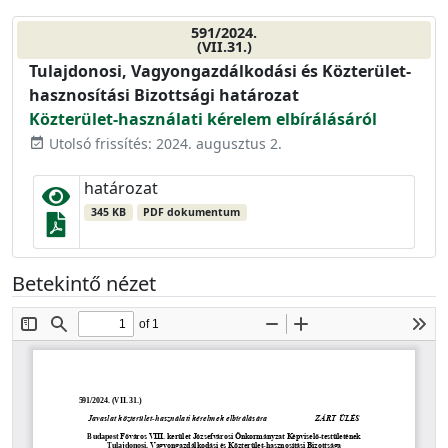
591/2024.
(VII.31.)
Tulajdonosi, Vagyongazdálkodási és Közterület-
hasznosítási Bizottsági határozat
Közterület-használati kérelem elbírálásáról
Utolsó frissítés: 2024. augusztus 2.
event_available
határozat
345 KB
PDF dokumentum
Betekintő nézet