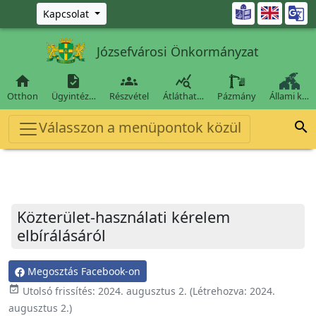
Ugrás a fő tartalomra

Kapcsolat
Józsefvárosi Önkormányzat




Otthon
Ügyintéz…
Részvétel
Átláthat…
Pázmány
Állami k…
Válasszon a menüpontok közül

Közterület-használati kérelem
elbírálásáról
Megosztás Facebook-on
event_available
Utolsó frissítés:
2024. augusztus 2.
(Létrehozva:
2024.
augusztus 2.
)