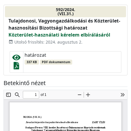
592/2024.
(VII.31.)
Tulajdonosi, Vagyongazdálkodási és Közterület-
hasznosítási Bizottsági határozat
Közterület-használati kérelem elbírálásáról
Utolsó frissítés: 2024. augusztus 2.
event_available
határozat
337 KB
PDF dokumentum
Betekintő nézet