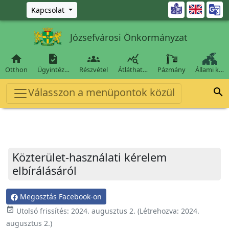
Ugrás a fő tartalomra

Kapcsolat
Józsefvárosi Önkormányzat




Otthon
Ügyintéz…
Részvétel
Átláthat…
Pázmány
Állami k…
Válasszon a menüpontok közül

Közterület-használati kérelem
elbírálásáról
Megosztás Facebook-on
event_available
Utolsó frissítés:
2024. augusztus 2.
(Létrehozva:
2024.
augusztus 2.
)