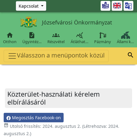
Ugrás a fő tartalomra

Kapcsolat
Józsefvárosi Önkormányzat




Otthon
Ügyintéz…
Részvétel
Átláthat…
Pázmány
Állami k…
Válasszon a menüpontok közül

Közterület-használati kérelem
elbírálásáról
Megosztás Facebook-on
event_available
Utolsó frissítés:
2024. augusztus 2.
(Létrehozva:
2024.
augusztus 2.
)