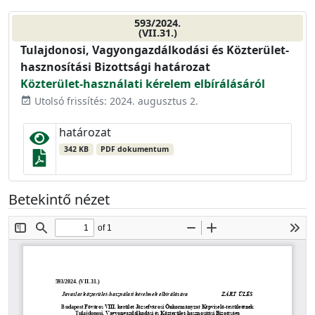
593/2024.
(VII.31.)
Tulajdonosi, Vagyongazdálkodási és Közterület-
hasznosítási Bizottsági határozat
Közterület-használati kérelem elbírálásáról
Utolsó frissítés: 2024. augusztus 2.
event_available
határozat
342 KB
PDF dokumentum
Betekintő nézet