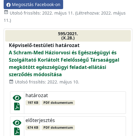
Megosztás Facebook-on
event_available
Utolsó frissítés:
2022. május 11.
(Létrehozva:
2022. május
11.
)
595/2021.
(X.28.)
Képviselő-testületi határozat
A Schram-Med Háziorvosi és Egészségügyi és
Szolgáltató Korlátolt Felelősségű Társasággal
megkötött egészségügyi feladat-ellátási
szerződés módosítása
Utolsó frissítés: 2022. május 10.
event_available
határozat
197 KB
PDF dokumentum
előterjesztés
674 KB
PDF dokumentum