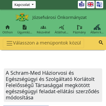
Ugrás a fő tartalomra

Kapcsolat
Józsefvárosi Önkormányzat




Otthon
Ügyintéz…
Részvétel
Átláthat…
Pázmány
Állami k…
Válasszon a menüpontok közül

A Schram-Med Háziorvosi és
Egészségügyi és Szolgáltató Korlátolt
Felelősségű Társasággal megkötött
egészségügyi feladat-ellátási szerződés
módosítása