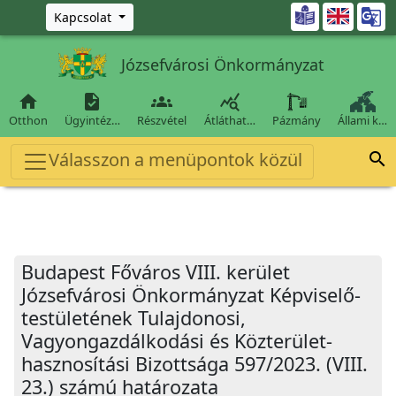
Ugrás a fő tartalomra

Kapcsolat
Józsefvárosi Önkormányzat




Otthon
Ügyintéz…
Részvétel
Átláthat…
Pázmány
Állami k…
Válasszon a menüpontok közül

Budapest Főváros VIII. kerület
Józsefvárosi Önkormányzat Képviselő-
testületének Tulajdonosi,
Vagyongazdálkodási és Közterület-
hasznosítási Bizottsága 597/2023. (VIII.
23.) számú határozata