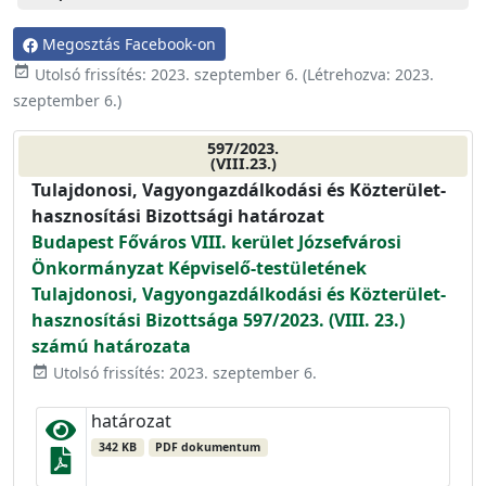
Megosztás Facebook-on
event_available
Utolsó frissítés:
2023. szeptember 6.
(Létrehozva:
2023.
szeptember 6.
)
597/2023.
(VIII.23.)
Tulajdonosi, Vagyongazdálkodási és Közterület-
hasznosítási Bizottsági határozat
Budapest Főváros VIII. kerület Józsefvárosi
Önkormányzat Képviselő-testületének
Tulajdonosi, Vagyongazdálkodási és Közterület-
hasznosítási Bizottsága 597/2023. (VIII. 23.)
számú határozata
Utolsó frissítés: 2023. szeptember 6.
event_available
határozat
342 KB
PDF dokumentum