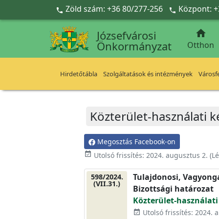
Ugrás a fő tartalomra
Zöld szám: +36 80/277-256
Központ: +



Józsefvárosi
Önkormányzat
Otthon
Hirdetőtábla
Szolgáltatások és intézmények
Városfe
Közterület-használati k
Megosztás Facebook-on
event_available
Utolsó frissítés:
2024. augusztus 2.
(Lé
Tulajdonosi, Vagyonga
598/2024.
(VII.31.)
Bizottsági határozat
Közterület-használati
Utolsó frissítés: 2024. 
event_available