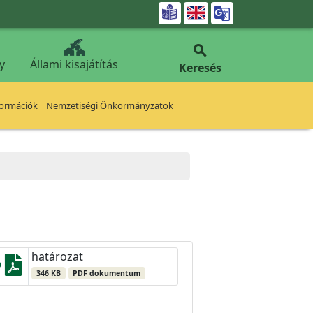


y
Állami kisajátítás
Keresés
formációk
Nemzetiségi Önkormányzatok
határozat
346 KB
PDF dokumentum