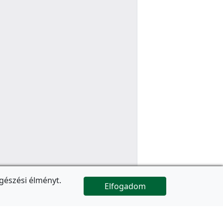
gészési élményt.
Elfogadom

Az oldal folytatódik