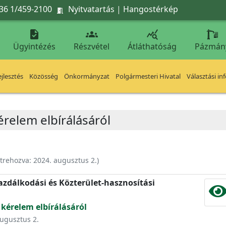
36 1/459-2100
Nyitvatartás
|
Hangostérkép




Ügyintézés
Részvétel
Átláthatóság
Pázmán
jlesztés
Közösség
Önkormányzat
Polgármesteri Hivatal
Választási in
érelem elbírálásáról
trehozva:
2024. augusztus 2.
)
zdálkodási és Közterület-hasznosítási
 kérelem elbírálásáról
augusztus 2.