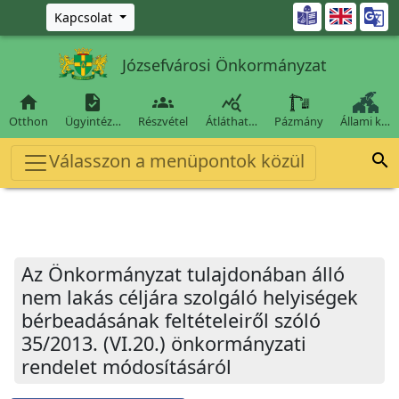
Ugrás a fő tartalomra

Kapcsolat
Józsefvárosi Önkormányzat




Otthon
Ügyintéz…
Részvétel
Átláthat…
Pázmány
Állami k…
Válasszon a menüpontok közül

Az Önkormányzat tulajdonában álló
nem lakás céljára szolgáló helyiségek
bérbeadásának feltételeiről szóló
35/2013. (VI.20.) önkormányzati
rendelet módosításáról