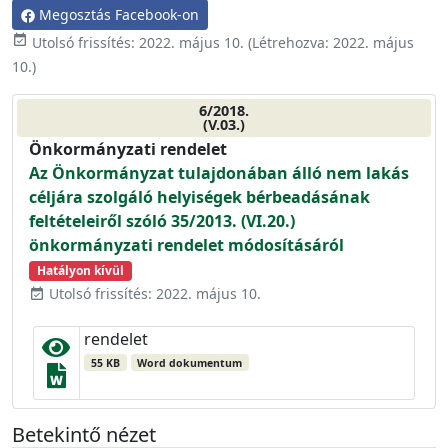
Megosztás Facebook-on
event_available
Utolsó frissítés:
2022. május 10.
(Létrehozva:
2022. május
10.
)
6/2018.
(V.03.)
Önkormányzati rendelet
Az Önkormányzat tulajdonában álló nem lakás
céljára szolgáló helyiségek bérbeadásának
feltételeiről szóló 35/2013. (VI.20.)
önkormányzati rendelet módosításáról
Hatályon kívül
Utolsó frissítés: 2022. május 10.
event_available
rendelet
55 KB
Word dokumentum
Betekintő nézet