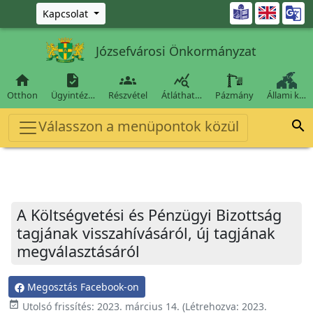
Ugrás a fő tartalomra

Kapcsolat
Józsefvárosi Önkormányzat




Otthon
Ügyintéz…
Részvétel
Átláthat…
Pázmány
Állami k…
Válasszon a menüpontok közül

A Költségvetési és Pénzügyi Bizottság
tagjának visszahívásáról, új tagjának
megválasztásáról
Megosztás Facebook-on
event_available
Utolsó frissítés:
2023. március 14.
(Létrehozva:
2023.