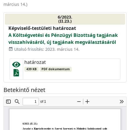
március 14.
)
6/2023.
(II.23.)
Képviselő-testületi határozat
A Költségvetési és Pénzügyi Bizottság tagjának
visszahívásáról, új tagjának megválasztásáról
Utolsó frissítés: 2023. március 14.
event_available
határozat
439 KB
PDF dokumentum
Betekintő nézet