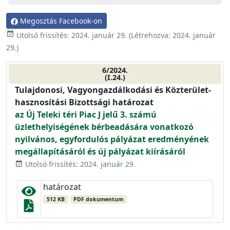
Megosztás Facebook-on
event_available
Utolsó frissítés:
2024. január 29.
(Létrehozva:
2024. január
29.
)
6/2024.
(I.24.)
Tulajdonosi, Vagyongazdálkodási és Közterület-
hasznosítási Bizottsági határozat
az Új Teleki téri Piac J jelű 3. számú
üzlethelyiségének bérbeadására vonatkozó
nyilvános, egyfordulós pályázat eredményének
megállapításáról és új pályázat kiírásáról
Utolsó frissítés: 2024. január 29.
event_available
határozat
512 KB
PDF dokumentum