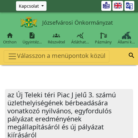
Ugrás a fő tartalomra

Kapcsolat
Józsefvárosi Önkormányzat




Otthon
Ügyintéz…
Részvétel
Átláthat…
Pázmány
Állami k…
Válasszon a menüpontok közül

az Új Teleki téri Piac J jelű 3. számú
üzlethelyiségének bérbeadására
vonatkozó nyilvános, egyfordulós
pályázat eredményének
megállapításáról és új pályázat
kiírásáról