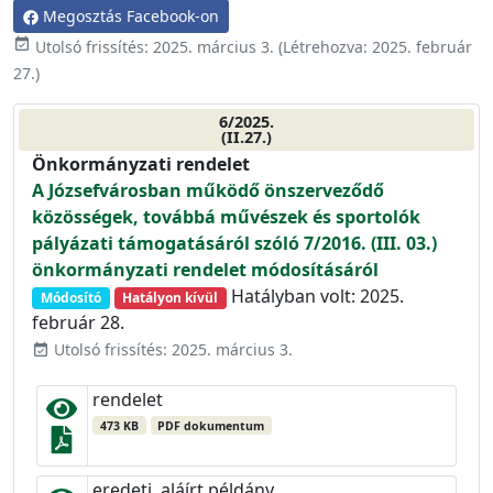
Megosztás Facebook-on
event_available
Utolsó frissítés:
2025. március 3.
(Létrehozva:
2025. február
27.
)
6/2025.
(II.27.)
Önkormányzati rendelet
A Józsefvárosban működő önszerveződő
közösségek, továbbá művészek és sportolók
pályázati támogatásáról szóló 7/2016. (III. 03.)
önkormányzati rendelet módosításáról
Hatályban volt: 2025.
Módosító
Hatályon kívül
február 28.
Utolsó frissítés: 2025. március 3.
event_available
rendelet
473 KB
PDF dokumentum
eredeti, aláírt példány