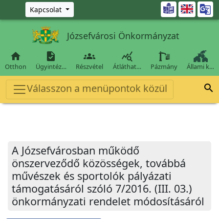
Ugrás a fő tartalomra

Kapcsolat
Józsefvárosi Önkormányzat




Otthon
Ügyintéz…
Részvétel
Átláthat…
Pázmány
Állami k…
Válasszon a menüpontok közül

A Józsefvárosban működő
önszerveződő közösségek, továbbá
művészek és sportolók pályázati
támogatásáról szóló 7/2016. (III. 03.)
önkormányzati rendelet módosításáról