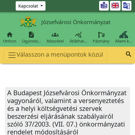
Ugrás a fő tartalomra

Kapcsolat
Józsefvárosi Önkormányzat




Otthon
Ügyintéz…
Részvétel
Átláthat…
Pázmány
Állami k…
Válasszon a menüpontok közül

A Budapest Józsefvárosi Önkormányzat
vagyonáról, valamint a versenyeztetés
és a helyi költségvetési szervek
beszerzési eljárásának szabályairól
szóló 37/2003. (VII. 07.) önkormányzati
rendelet módosításáról