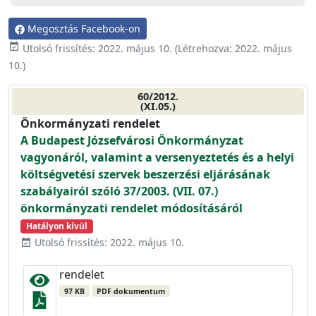
Megosztás Facebook-on
event_available
Utolsó frissítés:
2022. május 10.
(Létrehozva:
2022. május
10.
)
60/2012.
(XI.05.)
Önkormányzati rendelet
A Budapest Józsefvárosi Önkormányzat
vagyonáról, valamint a versenyeztetés és a helyi
költségvetési szervek beszerzési eljárásának
szabályairól szóló 37/2003. (VII. 07.)
önkormányzati rendelet módosításáról
Hatályon kívül
Utolsó frissítés: 2022. május 10.
event_available
rendelet
97 KB
PDF dokumentum