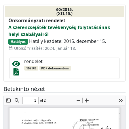
60/2015.
(XII.15.)
Önkormányzati rendelet
A szerencsejáték tevékenység folytatásának
helyi szabályairól
Hatály kezdete: 2015. december 15.
Hatályos
Utolsó frissítés: 2024. január 18.
event_available
rendelet
107 KB
PDF dokumentum
Betekintő nézet