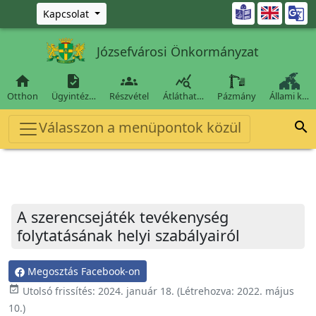
Ugrás a fő tartalomra

Kapcsolat
Józsefvárosi Önkormányzat




Otthon
Ügyintéz…
Részvétel
Átláthat…
Pázmány
Állami k…
Válasszon a menüpontok közül

A szerencsejáték tevékenység
folytatásának helyi szabályairól
Megosztás Facebook-on
event_available
Utolsó frissítés:
2024. január 18.
(Létrehozva:
2022. május
10.
)