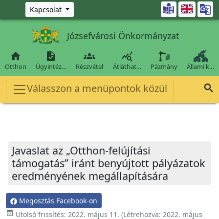
Ugrás a fő tartalomra

Kapcsolat
Józsefvárosi Önkormányzat




Otthon
Ügyintéz…
Részvétel
Átláthat…
Pázmány
Állami k…
Válasszon a menüpontok közül

Javaslat az „Otthon-felújítási
támogatás” iránt benyújtott pályázatok
eredményének megállapítására
Megosztás Facebook-on
event_available
Utolsó frissítés:
2022. május 11.
(Létrehozva:
2022. május