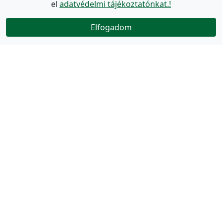
el
adatvédelmi tájékoztatónkat.!
Elfogadom
