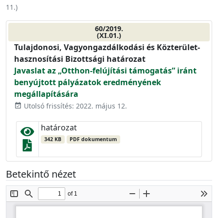
11.
)
60/2019.
(XI.01.)
Tulajdonosi, Vagyongazdálkodási és Közterület-
hasznosítási Bizottsági határozat
Javaslat az „Otthon-felújítási támogatás” iránt
benyújtott pályázatok eredményének
megállapítására
Utolsó frissítés: 2022. május 12.
event_available
határozat
342 KB
PDF dokumentum
Betekintő nézet