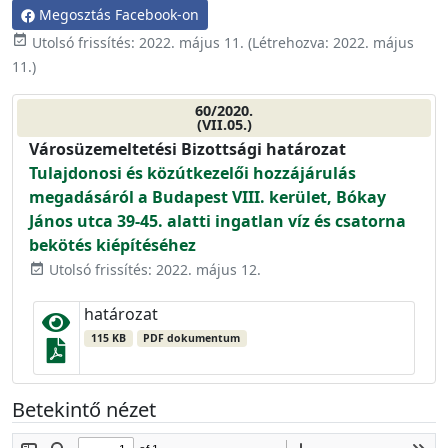
Megosztás Facebook-on
event_available
Utolsó frissítés:
2022. május 11.
(Létrehozva:
2022. május
11.
)
60/2020.
(VII.05.)
Városüzemeltetési Bizottsági határozat
Tulajdonosi és közútkezelői hozzájárulás
megadásáról a Budapest VIII. kerület, Bókay
János utca 39-45. alatti ingatlan víz és csatorna
bekötés kiépítéséhez
Utolsó frissítés: 2022. május 12.
event_available
határozat
115 KB
PDF dokumentum
Betekintő nézet