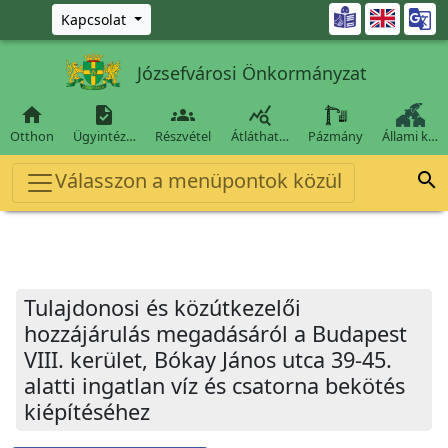
Ugrás a fő tartalomra

Kapcsolat
Józsefvárosi Önkormányzat




Otthon
Ügyintéz…
Részvétel
Átláthat…
Pázmány
Állami k…
Válasszon a menüpontok közül

Tulajdonosi és közútkezelői
hozzájárulás megadásáról a Budapest
VIII. kerület, Bókay János utca 39-45.
alatti ingatlan víz és csatorna bekötés
kiépítéséhez