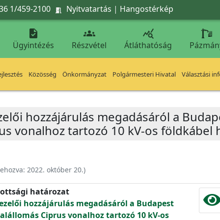
36 1/459-2100
Nyitvatartás
|
Hangostérkép




Ügyintézés
Részvétel
Átláthatóság
Pázmán
jlesztés
Közösség
Önkormányzat
Polgármesteri Hivatal
Választási in
elői hozzájárulás megadásáról a Budapes
rus vonalhoz tartozó 10 kV-os földkábel
rehozva:
2022. október 20.
)
ottsági határozat
kezelői hozzájárulás megadásáról a Budapest
t alállomás Ciprus vonalhoz tartozó 10 kV-os