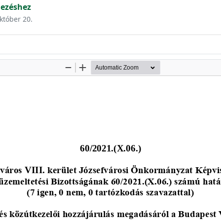
dezéshez
október 20.