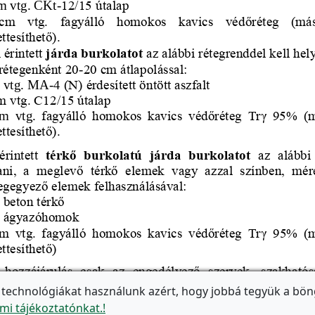
 technológiákat használunk azért, hogy jobbá tegyük a bön
mi tájékoztatónkat.!