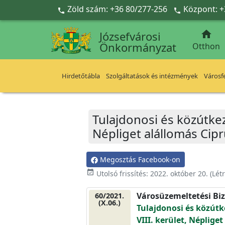
Ugrás a fő tartalomra
Zöld szám: +36 80/277-256
Központ: +



Józsefvárosi
Önkormányzat
Otthon
Hirdetőtábla
Szolgáltatások és intézmények
Városfe
Tulajdonosi és közútkez
Népliget alállomás Cip
Megosztás Facebook-on
event_available
Utolsó frissítés:
2022. október 20.
(Lét
Városüzemeltetési Biz
60/2021.
(X.06.)
Tulajdonosi és közút
VIII. kerület, Néplige