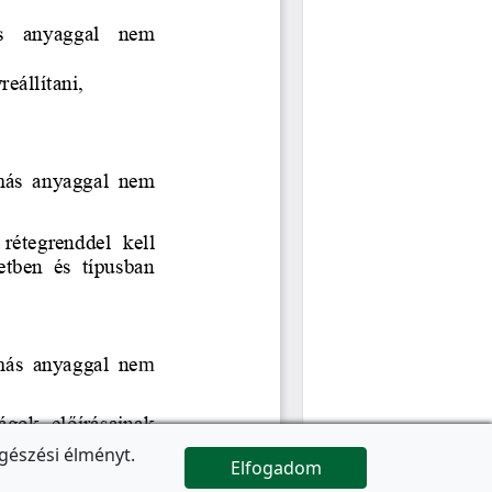
gészési élményt.
Elfogadom

Az oldal folytatódik