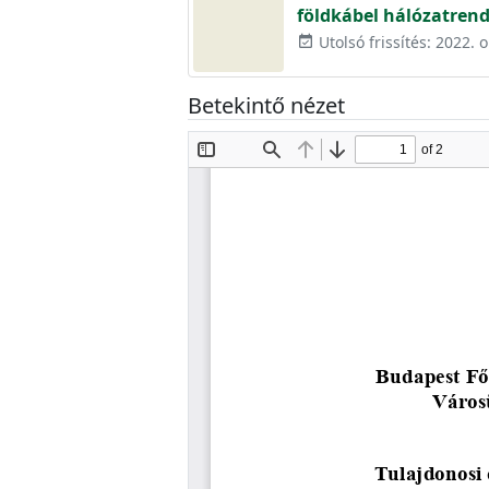
földkábel hálózatren
Utolsó frissítés: 2022. 
event_available
Betekintő nézet