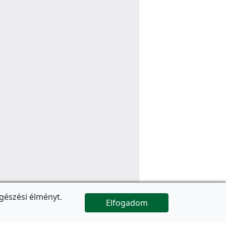
gészési élményt.
Elfogadom

Az oldal folytatódik