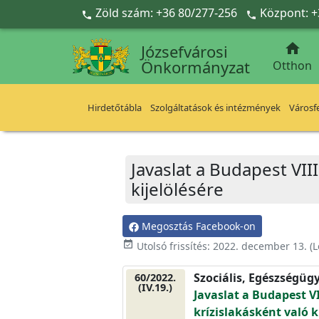
Ugrás a fő tartalomra
Zöld szám: +36 80/277-256
Központ: +



Józsefvárosi
Önkormányzat
Otthon
Hirdetőtábla
Szolgáltatások és intézmények
Városfe
Javaslat a Budapest VIII.
kijelölésére
Megosztás Facebook-on
event_available
Utolsó frissítés:
2022. december 13.
(L
Szociális, Egészségüg
60/2022.
(IV.19.)
Javaslat a Budapest VII
krízislakásként való k