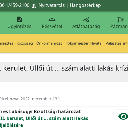
36 1/459-2100
Nyitvatartás
|
Hangostérkép




Ügyintézés
Részvétel
Átláthatóság
Pázmán
jlesztés
Közösség
Önkormányzat
Polgármesteri Hivatal
Választási in
 kerület, Üllői út ... szám alatti lakás krí
étrehozva:
2022. december 13.
)
yi és Lakásügyi Bizottsági határozat
I. kerület, Üllői út ... szám alatti lakás
ijelölésére