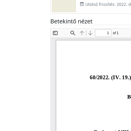
Utolsó frissítés: 2022.
event_available
Betekintő nézet