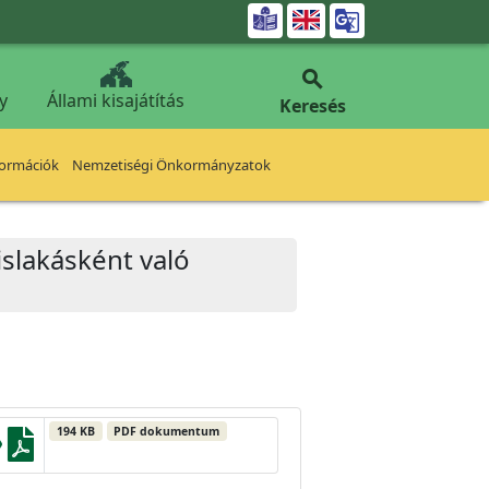


y
Állami kisajátítás
Keresés
formációk
Nemzetiségi Önkormányzatok
zislakásként való
194 KB
PDF dokumentum