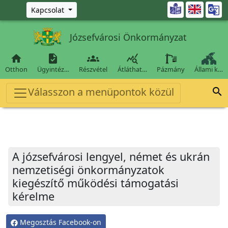
Ugrás a fő tartalomra

Kapcsolat
Józsefvárosi Önkormányzat




Otthon
Ügyintéz…
Részvétel
Átláthat…
Pázmány
Állami k…
Válasszon a menüpontok közül

A józsefvárosi lengyel, német és ukrán
nemzetiségi önkormányzatok
kiegészítő működési támogatási
kérelme
Megosztás Facebook-on