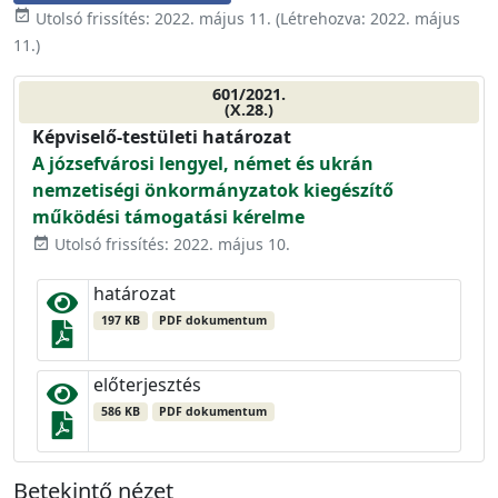
event_available
Utolsó frissítés:
2022. május 11.
(Létrehozva:
2022. május
11.
)
601/2021.
(X.28.)
Képviselő-testületi határozat
A józsefvárosi lengyel, német és ukrán
nemzetiségi önkormányzatok kiegészítő
működési támogatási kérelme
Utolsó frissítés: 2022. május 10.
event_available
határozat
197 KB
PDF dokumentum
előterjesztés
586 KB
PDF dokumentum
Betekintő nézet