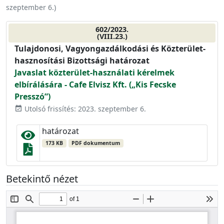
szeptember 6.
)
602/2023.
(VIII.23.)
Tulajdonosi, Vagyongazdálkodási és Közterület-
hasznosítási Bizottsági határozat
Javaslat közterület-használati kérelmek
elbírálására - Cafe Elvisz Kft. („Kis Fecske
Presszó”)
Utolsó frissítés: 2023. szeptember 6.
event_available
határozat
173 KB
PDF dokumentum
Betekintő nézet