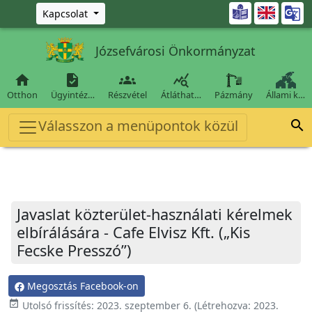
Ugrás a fő tartalomra

Kapcsolat
Józsefvárosi Önkormányzat




Otthon
Ügyintéz…
Részvétel
Átláthat…
Pázmány
Állami k…
Válasszon a menüpontok közül

Javaslat közterület-használati kérelmek
elbírálására - Cafe Elvisz Kft. („Kis
Fecske Presszó”)
Megosztás Facebook-on
event_available
Utolsó frissítés:
2023. szeptember 6.
(Létrehozva:
2023.