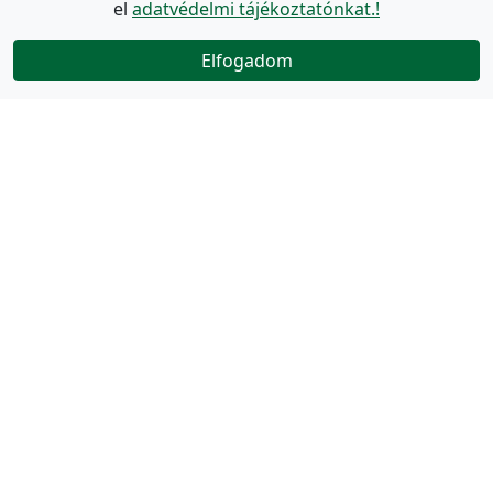
el
adatvédelmi tájékoztatónkat.!
Elfogadom
