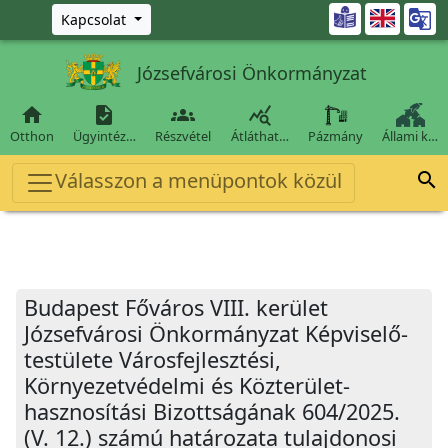
Ugrás a fő tartalomra

Kapcsolat
Józsefvárosi Önkormányzat




Otthon
Ügyintéz…
Részvétel
Átláthat…
Pázmány
Állami k…
Válasszon a menüpontok közül

Budapest Főváros VIII. kerület
Józsefvárosi Önkormányzat Képviselő-
testülete Városfejlesztési,
Környezetvédelmi és Közterület-
hasznosítási Bizottságának 604/2025.
(V. 12.) számú határozata tulajdonosi