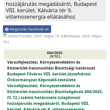
hozzájárulás megadásáról, Budapest
VIII. kerület, Kálvária tér 9.
villamosenergia-ellátásához
Megosztás Facebook-on
event_available
Utolsó frissítés:
2025. május 19.
(Létrehozva:
2025. május
19.
)
604/2025.
(V.12.)
Városfejlesztési, Környezetvédelmi és
Közterület-hasznosítási Bizottsági határozat
Budapest Főváros VIII. kerület Józsefvárosi
Önkormányzat Képviselő-testülete
Városfejlesztési, Környezetvédelmi és
Közterület-hasznosítási Bizottságának 604/2025.
(V. 12.) számú határozata tulajdonosi
hozzájárulás megadásáról, Budapest VIII.
kerület, Kálvária tér 9. villamosenergia-