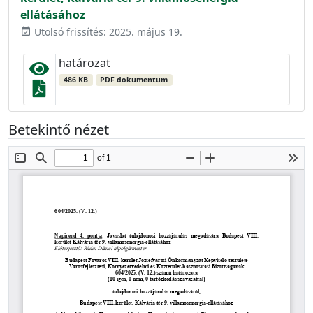
ellátásához
Utolsó frissítés: 2025. május 19.
event_available
határozat
486 KB
PDF dokumentum
Betekintő nézet