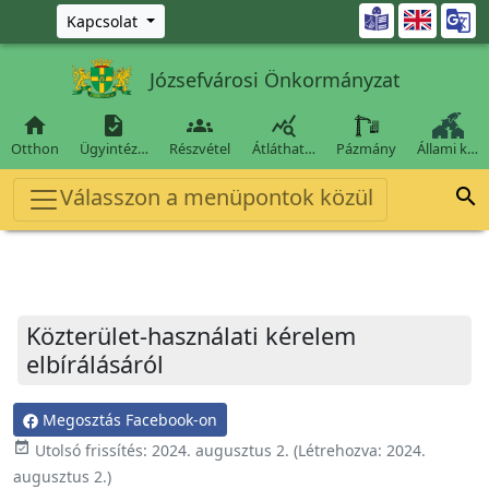
Ugrás a fő tartalomra

Kapcsolat
Józsefvárosi Önkormányzat




Otthon
Ügyintéz…
Részvétel
Átláthat…
Pázmány
Állami k…
Válasszon a menüpontok közül

Közterület-használati kérelem
elbírálásáról
Megosztás Facebook-on
event_available
Utolsó frissítés:
2024. augusztus 2.
(Létrehozva:
2024.
augusztus 2.
)