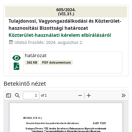
605/2024.
(VII.31.)
Tulajdonosi, Vagyongazdálkodási és Közterület-
hasznosítási Bizottsági határozat
Közterület-használati kérelem elbírálásáról
Utolsó frissítés: 2024. augusztus 2.
event_available
határozat
342 KB
PDF dokumentum
Betekintő nézet