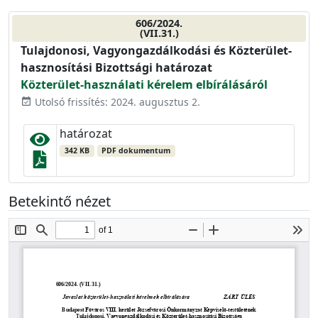
606/2024.
(VII.31.)
Tulajdonosi, Vagyongazdálkodási és Közterület-
hasznosítási Bizottsági határozat
Közterület-használati kérelem elbírálásáról
Utolsó frissítés: 2024. augusztus 2.
event_available
határozat
342 KB
PDF dokumentum
Betekintő nézet