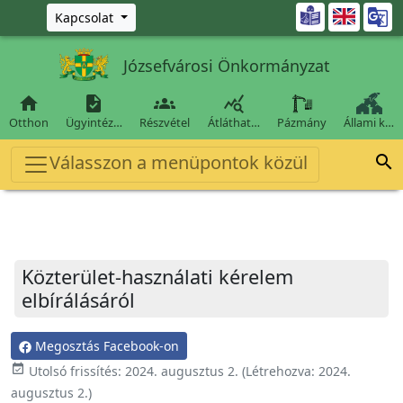
Ugrás a fő tartalomra

Kapcsolat
Józsefvárosi Önkormányzat




Otthon
Ügyintéz…
Részvétel
Átláthat…
Pázmány
Állami k…
Válasszon a menüpontok közül

Közterület-használati kérelem
elbírálásáról
Megosztás Facebook-on
event_available
Utolsó frissítés:
2024. augusztus 2.
(Létrehozva:
2024.
augusztus 2.
)