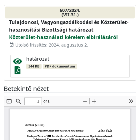
607/2024.
(VII.31.)
Tulajdonosi, Vagyongazdálkodási és Közterület-
hasznosítási Bizottsági határozat
Közterület-használati kérelem elbírálásáról
Utolsó frissítés: 2024. augusztus 2.
event_available
határozat
344 KB
PDF dokumentum
Betekintő nézet