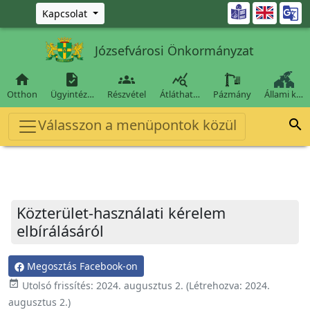
Ugrás a fő tartalomra

Kapcsolat
Józsefvárosi Önkormányzat




Otthon
Ügyintéz…
Részvétel
Átláthat…
Pázmány
Állami k…
Válasszon a menüpontok közül

Közterület-használati kérelem
elbírálásáról
Megosztás Facebook-on
event_available
Utolsó frissítés:
2024. augusztus 2.
(Létrehozva:
2024.
augusztus 2.
)