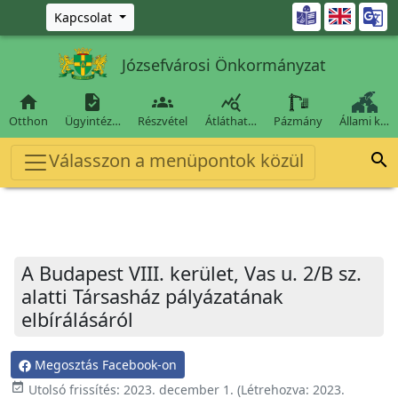
Ugrás a fő tartalomra

Kapcsolat
Józsefvárosi Önkormányzat




Otthon
Ügyintéz…
Részvétel
Átláthat…
Pázmány
Állami k…
Válasszon a menüpontok közül

A Budapest VIII. kerület, Vas u. 2/B sz.
alatti Társasház pályázatának
elbírálásáról
Megosztás Facebook-on
event_available
Utolsó frissítés:
2023. december 1.
(Létrehozva:
2023.