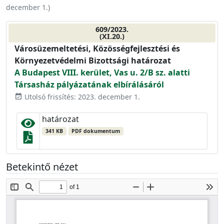
december 1.
)
609/2023.
(XI.20.)
Városüzemeltetési, Közösségfejlesztési és
Környezetvédelmi Bizottsági határozat
A Budapest VIII. kerület, Vas u. 2/B sz. alatti
Társasház pályázatának elbírálásáról
Utolsó frissítés: 2023. december 1.
event_available
határozat
341 KB
PDF dokumentum
Betekintő nézet