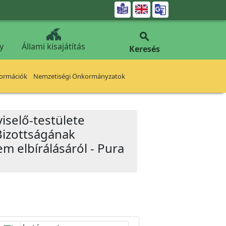


y
Állami kisajátítás
Keresés
formációk
Nemzetiségi Önkormányzatok
iselő-testülete
Bizottságának
em elbírálásáról - Pura