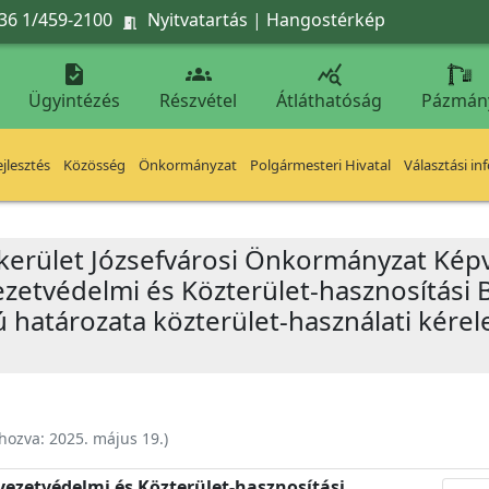
36 1/459-2100
Nyitvatartás
|
Hangostérkép




Ügyintézés
Részvétel
Átláthatóság
Pázmán
jlesztés
Közösség
Önkormányzat
Polgármesteri Hivatal
Választási in
 kerület Józsefvárosi Önkormányzat Képv
yezetvédelmi és Közterület-hasznosítási 
ú határozata közterület-használati kérel
ehozva:
2025. május 19.
)
nyezetvédelmi és Közterület-hasznosítási