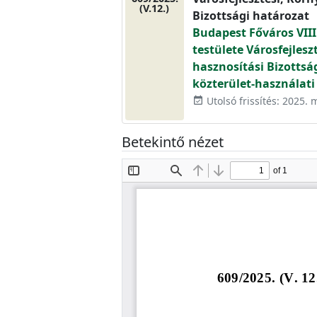
(V.12.)
Bizottsági határozat
Budapest Főváros VIII
testülete Városfejlesz
hasznosítási Bizottsá
közterület-használati 
Utolsó frissítés: 2025. 
event_available
Betekintő nézet