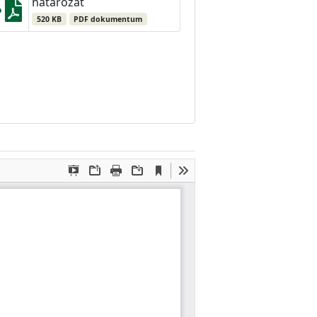
határozat
520 KB
PDF dokumentum