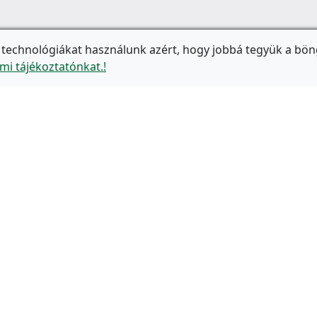
 technológiákat használunk azért, hogy jobbá tegyük a bön
mi tájékoztatónkat.!