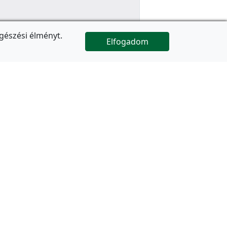
gészési élményt.
Elfogadom

Az oldal folytatódik