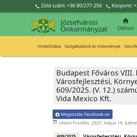
Ugrás a fő tartalomra
Zöld szám: +36 80/277-256
Központ: +



Józsefvárosi
Önkormányzat
Otthon
Hirdetőtábla
Szolgáltatások és intézmények
Városfe
Budapest Főváros VIII.
Városfejlesztési, Körn
609/2025. (V. 12.) szám
Vida Mexico Kft.
Megosztás Facebook-on
event_available
Utolsó frissítés:
2025. május 19.
(Létr
Városfejlesztési, Kör
609/2025.