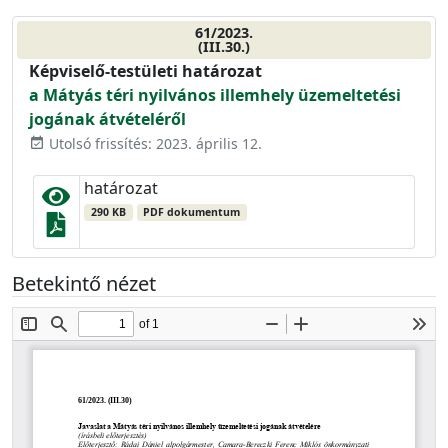
61/2023.
(III.30.)
Képviselő-testületi határozat
a Mátyás téri nyilvános illemhely üzemeltetési
jogának átvételéről
Utolsó frissítés: 2023. április 12.
event_available
határozat
290 KB
PDF dokumentum
Betekintő nézet