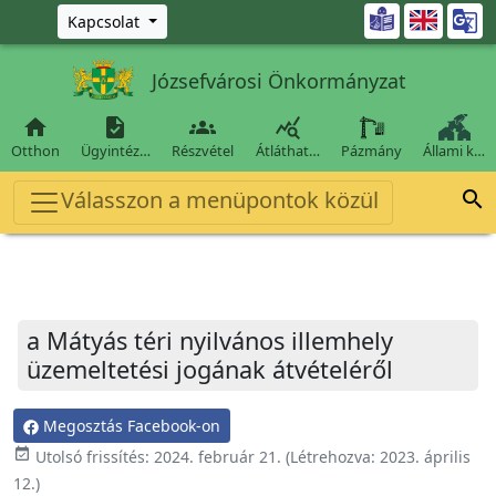
Ugrás a fő tartalomra

Kapcsolat
Józsefvárosi Önkormányzat




Otthon
Ügyintéz…
Részvétel
Átláthat…
Pázmány
Állami k…
Válasszon a menüpontok közül

a Mátyás téri nyilvános illemhely
üzemeltetési jogának átvételéről
Megosztás Facebook-on
event_available
Utolsó frissítés:
2024. február 21.
(Létrehozva:
2023. április
12.
)