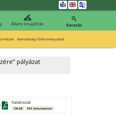


y
Állami kisajátítás
Keresés
formációk
Nemzetiségi Önkormányzatok
zére” pályázat
határozat
138 KB
PDF dokumentum