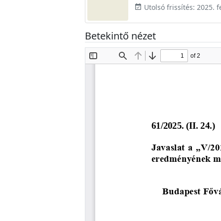
Utolsó frissítés: 2025. 
event_available
Betekintő nézet