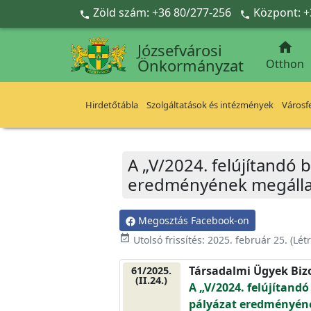
Ugrás a fő tartalomra
Zöld szám: +36 80/277-256
Központ: +



Józsefvárosi
Önkormányzat
Otthon
Hirdetőtábla
Szolgáltatások és intézmények
Városfe
A „V/2024. felújítandó 
eredményének megálla
Megosztás Facebook-on
event_available
Utolsó frissítés:
2025. február 25.
(Lét
Társadalmi Ügyek Biz
61/2025.
(II.24.)
A „V/2024. felújítand
pályázat eredményéne