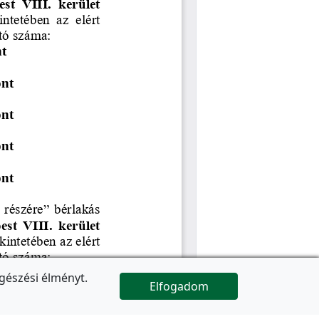
gészési élményt.
Elfogadom

Az oldal folytatódik