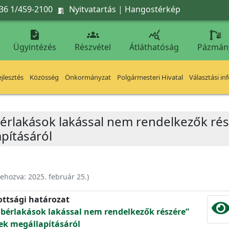
36 1/459-2100
Nyitvatartás
|
Hangostérkép




Ügyintézés
Részvétel
Átláthatóság
Pázmán
jlesztés
Közösség
Önkormányzat
Polgármesteri Hivatal
Választási in
bérlakások lakással nem rendelkezők rés
pításáról
rehozva:
2025. február 25.
)
ottsági határozat
ó bérlakások lakással nem rendelkezők részére”
k megállapításáról