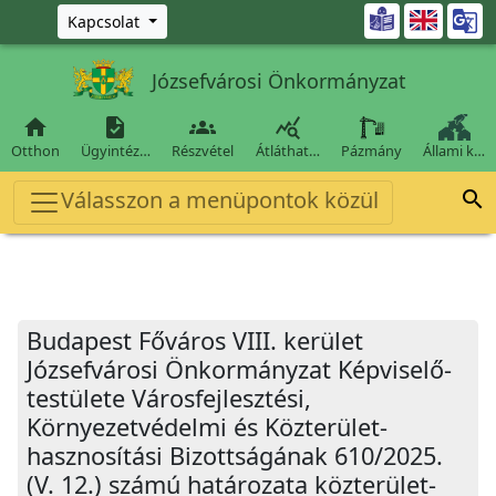
Ugrás a fő tartalomra

Kapcsolat
Józsefvárosi Önkormányzat




Otthon
Ügyintéz…
Részvétel
Átláthat…
Pázmány
Állami k…
Válasszon a menüpontok közül

Budapest Főváros VIII. kerület
Józsefvárosi Önkormányzat Képviselő-
testülete Városfejlesztési,
Környezetvédelmi és Közterület-
hasznosítási Bizottságának 610/2025.
(V. 12.) számú határozata közterület-