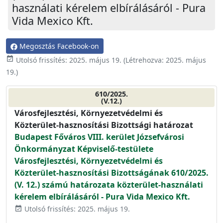
használati kérelem elbírálásáról - Pura
Vida Mexico Kft.
Megosztás Facebook-on
event_available
Utolsó frissítés:
2025. május 19.
(Létrehozva:
2025. május
19.
)
610/2025.
(V.12.)
Városfejlesztési, Környezetvédelmi és
Közterület-hasznosítási Bizottsági határozat
Budapest Főváros VIII. kerület Józsefvárosi
Önkormányzat Képviselő-testülete
Városfejlesztési, Környezetvédelmi és
Közterület-hasznosítási Bizottságának 610/2025.
(V. 12.) számú határozata közterület-használati
kérelem elbírálásáról - Pura Vida Mexico Kft.
Utolsó frissítés: 2025. május 19.
event_available