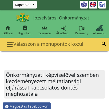
Ugrás a fő tartalomra

Kapcsolat
Józsefvárosi Önkormányzat




Otthon
Ügyintéz…
Részvétel
Átláthat…
Pázmány
Állami k…
Válasszon a menüpontok közül

Önkormányzati képviselővel szemben
kezdeményezett méltatlansági
eljárással kapcsolatos döntés
meghozatala
Megosztás Facebook-on