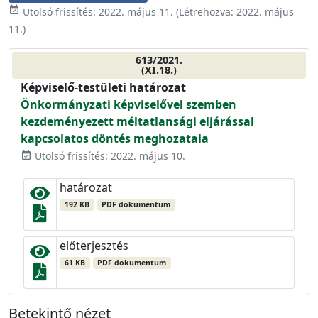
event_available
Utolsó frissítés:
2022. május 11.
(Létrehozva:
2022. május
11.
)
613/2021.
(XI.18.)
Képviselő-testületi határozat
Önkormányzati képviselővel szemben
kezdeményezett méltatlansági eljárással
kapcsolatos döntés meghozatala
Utolsó frissítés: 2022. május 10.
event_available
határozat
192 KB
PDF dokumentum
előterjesztés
61 KB
PDF dokumentum
Betekintő nézet