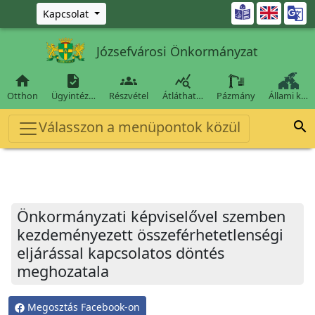
Ugrás a fő tartalomra

Kapcsolat
Józsefvárosi Önkormányzat




Otthon
Ügyintéz…
Részvétel
Átláthat…
Pázmány
Állami k…
Válasszon a menüpontok közül

Önkormányzati képviselővel szemben
kezdeményezett összeférhetetlenségi
eljárással kapcsolatos döntés
meghozatala
Megosztás Facebook-on