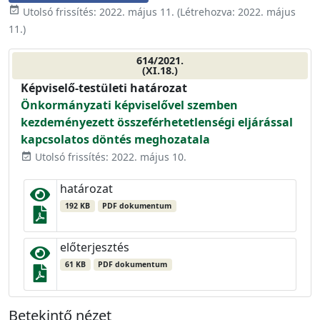
event_available
Utolsó frissítés:
2022. május 11.
(Létrehozva:
2022. május
11.
)
614/2021.
(XI.18.)
Képviselő-testületi határozat
Önkormányzati képviselővel szemben
kezdeményezett összeférhetetlenségi eljárással
kapcsolatos döntés meghozatala
Utolsó frissítés: 2022. május 10.
event_available
határozat
192 KB
PDF dokumentum
előterjesztés
61 KB
PDF dokumentum
Betekintő nézet