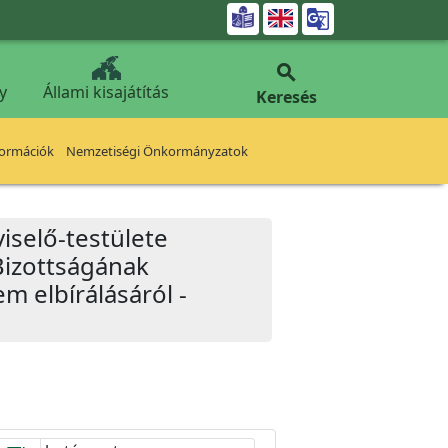


y
Állami kisajátítás
Keresés
formációk
Nemzetiségi Önkormányzatok
iselő-testülete
Bizottságának
m elbírálásáról -