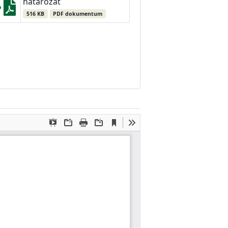
határozat
516 KB
PDF dokumentum