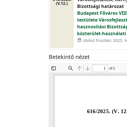
(V.12.)
Bizottsági határozat
Budapest Főváros VIII
testülete Városfejlesz
hasznosítási Bizottsá
közterület-használati 
Utolsó frissítés: 2025. 
event_available
Betekintő nézet