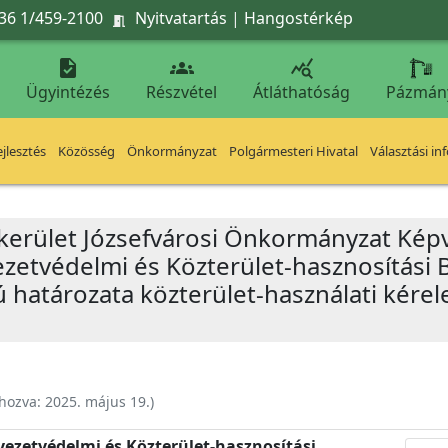
36 1/459-2100
Nyitvatartás
|
Hangostérkép




Ügyintézés
Részvétel
Átláthatóság
Pázmán
jlesztés
Közösség
Önkormányzat
Polgármesteri Hivatal
Választási in
 kerület Józsefvárosi Önkormányzat Képv
yezetvédelmi és Közterület-hasznosítási 
ú határozata közterület-használati kérele
ehozva:
2025. május 19.
)
nyezetvédelmi és Közterület-hasznosítási