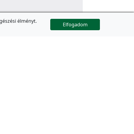
gészési élményt.
Elfogadom

Az oldal folytatódik