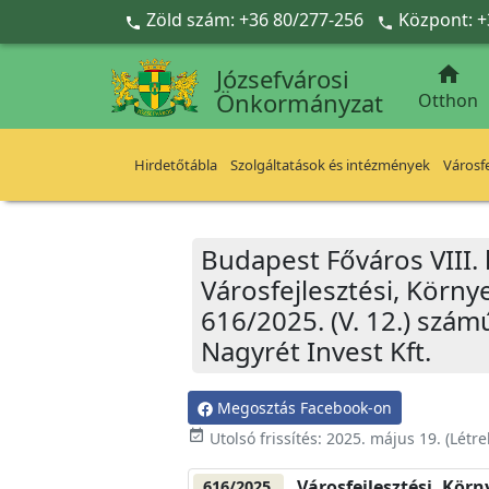
Ugrás a fő tartalomra
Zöld szám: +36 80/277-256
Központ: +



Józsefvárosi
Önkormányzat
Otthon
Hirdetőtábla
Szolgáltatások és intézmények
Városfe
Budapest Főváros VIII.
Városfejlesztési, Körn
616/2025. (V. 12.) szám
Nagyrét Invest Kft.
Megosztás Facebook-on
event_available
Utolsó frissítés:
2025. május 19.
(Létr
Városfejlesztési, Kör
616/2025.