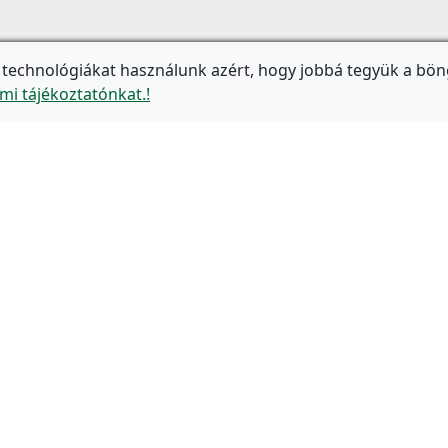
 technológiákat használunk azért, hogy jobbá tegyük a bön
mi tájékoztatónkat.!