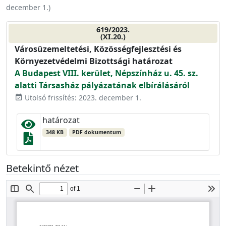
december 1.
)
619/2023.
(XI.20.)
Városüzemeltetési, Közösségfejlesztési és
Környezetvédelmi Bizottsági határozat
A Budapest VIII. kerület, Népszínház u. 45. sz.
alatti Társasház pályázatának elbírálásáról
Utolsó frissítés: 2023. december 1.
event_available
határozat
348 KB
PDF dokumentum
Betekintő nézet