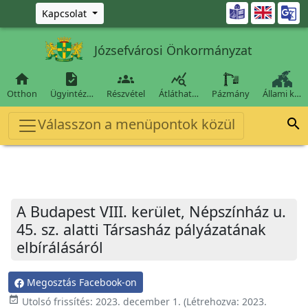
Ugrás a fő tartalomra

Kapcsolat
Józsefvárosi Önkormányzat




Otthon
Ügyintéz…
Részvétel
Átláthat…
Pázmány
Állami k…
Válasszon a menüpontok közül

A Budapest VIII. kerület, Népszínház u.
45. sz. alatti Társasház pályázatának
elbírálásáról
Megosztás Facebook-on
event_available
Utolsó frissítés:
2023. december 1.
(Létrehozva:
2023.