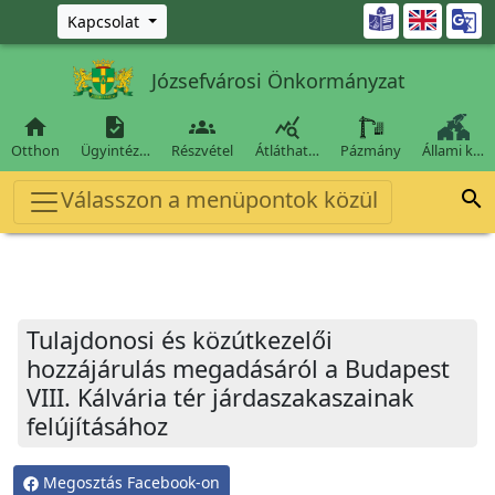
Ugrás a fő tartalomra

Kapcsolat
Józsefvárosi Önkormányzat




Otthon
Ügyintéz…
Részvétel
Átláthat…
Pázmány
Állami k…
Válasszon a menüpontok közül

Tulajdonosi és közútkezelői
hozzájárulás megadásáról a Budapest
VIII. Kálvária tér járdaszakaszainak
felújításához
Megosztás Facebook-on