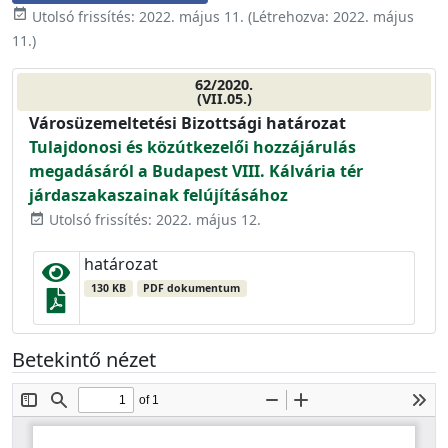
event_available
Utolsó frissítés:
2022. május 11.
(Létrehozva:
2022. május
11.
)
62/2020.
(VII.05.)
Városüzemeltetési Bizottsági határozat
Tulajdonosi és közútkezelői hozzájárulás
megadásáról a Budapest VIII. Kálvária tér
járdaszakaszainak felújításához
Utolsó frissítés: 2022. május 12.
event_available
határozat
130 KB
PDF dokumentum
Betekintő nézet