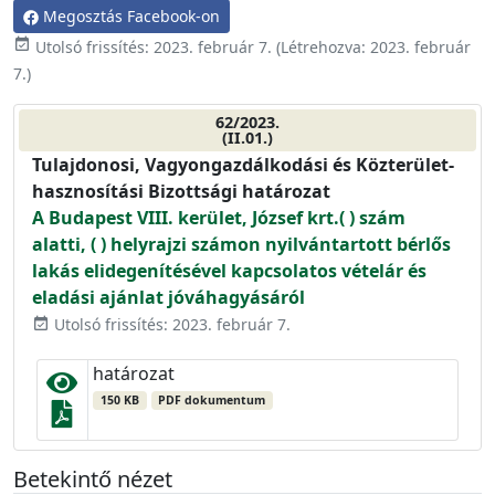
Megosztás Facebook-on
event_available
Utolsó frissítés:
2023. február 7.
(Létrehozva:
2023. február
7.
)
62/2023.
(II.01.)
Tulajdonosi, Vagyongazdálkodási és Közterület-
hasznosítási Bizottsági határozat
A Budapest VIII. kerület, József krt.( ) szám
alatti, ( ) helyrajzi számon nyilvántartott bérlős
lakás elidegenítésével kapcsolatos vételár és
eladási ajánlat jóváhagyásáról
Utolsó frissítés: 2023. február 7.
event_available
határozat
150 KB
PDF dokumentum
Betekintő nézet