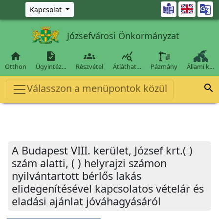
Ugrás a fő tartalomra

Kapcsolat
Józsefvárosi Önkormányzat




Otthon
Ügyintéz…
Részvétel
Átláthat…
Pázmány
Állami k…
Válasszon a menüpontok közül

A Budapest VIII. kerület, József krt.( )
szám alatti, ( ) helyrajzi számon
nyilvántartott bérlős lakás
elidegenítésével kapcsolatos vételár és
eladási ajánlat jóváhagyásáról