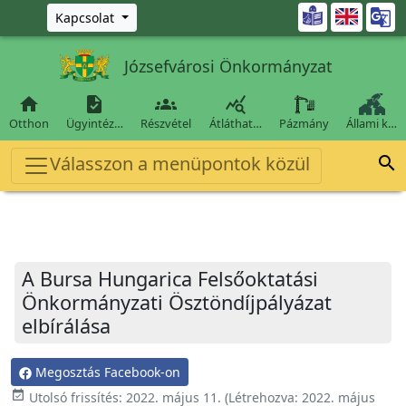
Ugrás a fő tartalomra

Kapcsolat
Józsefvárosi Önkormányzat




Otthon
Ügyintéz…
Részvétel
Átláthat…
Pázmány
Állami k…
Válasszon a menüpontok közül

A Bursa Hungarica Felsőoktatási
Önkormányzati Ösztöndíjpályázat
elbírálása
Megosztás Facebook-on
event_available
Utolsó frissítés:
2022. május 11.
(Létrehozva:
2022. május