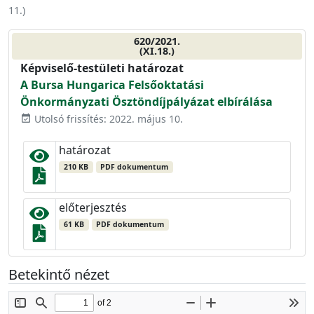
11.
)
620/2021.
(XI.18.)
Képviselő-testületi határozat
A Bursa Hungarica Felsőoktatási
Önkormányzati Ösztöndíjpályázat elbírálása
Utolsó frissítés: 2022. május 10.
event_available
határozat
210 KB
PDF dokumentum
előterjesztés
61 KB
PDF dokumentum
Betekintő nézet