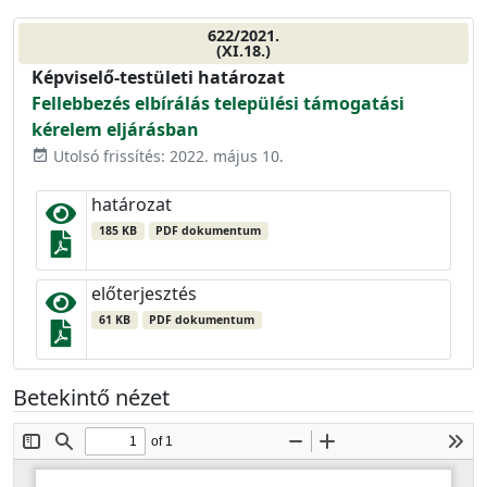
622/2021.
(XI.18.)
Képviselő-testületi határozat
Fellebbezés elbírálás települési támogatási
kérelem eljárásban
Utolsó frissítés: 2022. május 10.
event_available
határozat
185 KB
PDF dokumentum
előterjesztés
61 KB
PDF dokumentum
Betekintő nézet