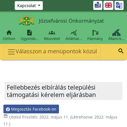
Ugrás a fő tartalomra

Kapcsolat
Józsefvárosi Önkormányzat




Otthon
Ügyintéz…
Részvétel
Átláthat…
Pázmány
Állami k…
Válasszon a menüpontok közül

Fellebbezés elbírálás települési
támogatási kérelem eljárásban
Megosztás Facebook-on
event_available
Utolsó frissítés:
2022. május 11.
(Létrehozva:
2022. május
11.
)