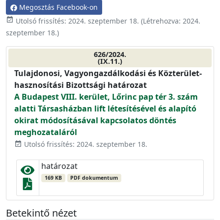
Megosztás Facebook-on
event_available
Utolsó frissítés:
2024. szeptember 18.
(Létrehozva:
2024.
szeptember 18.
)
626/2024.
(IX.11.)
Tulajdonosi, Vagyongazdálkodási és Közterület-
hasznosítási Bizottsági határozat
A Budapest VIII. kerület, Lőrinc pap tér 3. szám
alatti Társasházban lift létesítésével és alapító
okirat módosításával kapcsolatos döntés
meghozataláról
Utolsó frissítés: 2024. szeptember 18.
event_available
határozat
169 KB
PDF dokumentum
Betekintő nézet