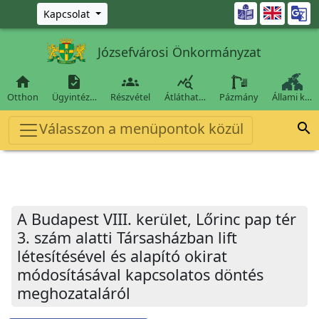
Ugrás a fő tartalomra

Kapcsolat
Józsefvárosi Önkormányzat




Otthon
Ügyintéz…
Részvétel
Átláthat…
Pázmány
Állami k…
Válasszon a menüpontok közül

A Budapest VIII. kerület, Lőrinc pap tér
3. szám alatti Társasházban lift
létesítésével és alapító okirat
módosításával kapcsolatos döntés
meghozataláról